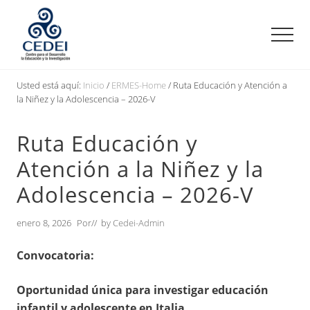
Menu
Saltar
Saltar
Saltar
al
a
al
Men
contenido
la
pie
principal
barra
de
Centro
lateral
página
para
Usted está aquí:
Inicio
/
ERMES-Home
/
Ruta Educación y Atención a
el
principal
la Niñez y la Adolescencia – 2026-V
Desarrollo,
la
Ruta Educación y
Educación
y
Atención a la Niñez y la
la
Investigación
Adolescencia – 2026-V
enero 8, 2026
Por
// by
Cedei-Admin
Convocatoria:
Oportunidad única para investigar educación
infantil y adolescente en Italia
.