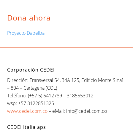
n
i
t
o
Barra
Dona ahora
e
r
e
lateral
:
n
Proyecto Dabeiba
principal
t
r
Footer
a
d
a
Corporación CEDEI
:
Dirección: Transversal 54, 34A 125, Edificio Monte Sinaí
– 804 – Cartagena (COL)
Teléfono: (+57 5) 6412789 – 3185553012
wsp: +57 3122851325
www.cedei.com.co
– eMail: info@cedei.com.co
CEDEI Italia aps