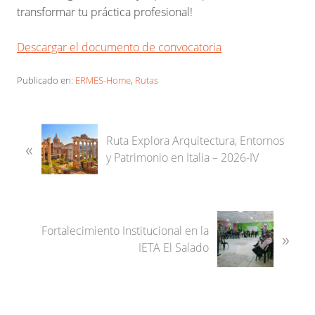
transformar tu práctica profesional!
Descargar el documento de convocatoria
Publicado en:
ERMES-Home
,
Rutas
E
Ruta Explora Arquitectura, Entornos
«
n
y Patrimonio en Italia – 2026-IV
t
r
a
d
S
a
Fortalecimiento Institucional en la
»
i
a
IETA El Salado
g
n
u
t
i
e
e
r