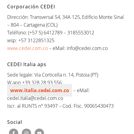
Corporación CEDEI
Dirección: Transversal 54, 34A 125, Edificio Monte Sinaí
– 804 – Cartagena (COL)
Teléfono: (+57 5) 6412789 – 3185553012
wsp: +57 3122851325
www.cedei.com.co
– eMail: info@cedei.com.co
CEDEI Italia aps
Sede legale: Via Corticella n. 14, Pistoia (PT)
W.app +39 328 28 93 556
www.italia.cedei.com.co
– eMail:
cedei.italia@cedei.com.co
Iscr. al RUNTS n° 93497 – Cod. Fisc. 90065430473
Social