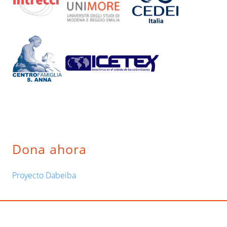
Barra
Dona ahora
lateral
Proyecto Dabeiba
principal
Footer