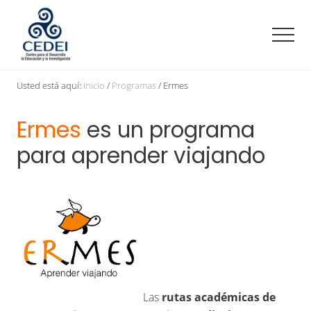
Menu
Saltar
Saltar
Saltar
al
a
al
Men
contenido
la
pie
principal
barra
de
Centro
lateral
página
para
Usted está aquí:
Inicio
/
Programas
/
Ermes
el
principal
Desarrollo,
Ermes
es un programa
la
Educación
para aprender viajando
y
la
Investigación
Las
rutas académicas de