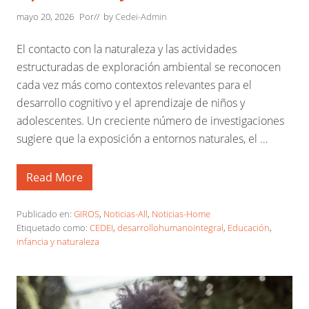
a
mayo 20, 2026
Por
// by
Cedei-Admin
e
d
u
El contacto con la naturaleza y las actividades
c
a
estructuradas de exploración ambiental se reconocen
c
cada vez más como contextos relevantes para el
i
ó
desarrollo cognitivo y el aprendizaje de niños y
n
adolescentes. Un creciente número de investigaciones
i
n
sugiere que la exposición a entornos naturales, el …
f
a
n
t
Read More
L
i
a
l
n
y
a
Publicado en:
GIROS
,
Noticias-All
,
Noticias-Home
e
t
Etiquetado como:
CEDEI
,
desarrollohumanointegral
,
Educación
,
l
u
d
infancia y naturaleza
r
e
a
s
l
a
e
r
z
r
a
o