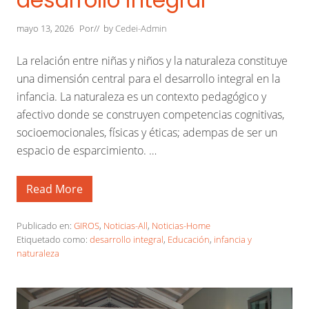
desarrollo integral
a
i
r
mayo 13, 2026
Por
// by
Cedei-Admin
e
l
i
La relación entre niñas y niños y la naturaleza constituye
b
una dimensión central para el desarrollo integral en la
r
e
infancia. La naturaleza es un contexto pedagógico y
a
afectivo donde se construyen competencias cognitivas,
p
o
socioemocionales, físicas y éticas; adempas de ser un
y
a
espacio de esparcimiento. …
e
l
d
Read More
e
C
s
r
a
e
r
c
Publicado en:
GIROS
,
Noticias-All
,
Noticias-Home
r
e
Etiquetado como:
desarrollo integral
,
Educación
,
infancia y
o
m
naturaleza
l
o
l
s
o
c
c
o
o
n