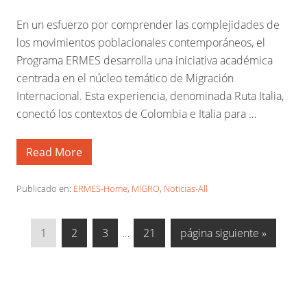
l
a
En un esfuerzo por comprender las complejidades de
c
i
los movimientos poblacionales contemporáneos, el
ó
Programa ERMES desarrolla una iniciativa académica
n
e
centrada en el núcleo temático de Migración
n
t
Internacional. Esta experiencia, denominada Ruta Italia,
r
conectó los contextos de Colombia e Italia para …
e
i
n
f
Read More
M
a
o
n
d
c
e
Publicado en:
ERMES-Home
,
MIGRO
,
Noticias-All
i
l
a
o
y
s
n
I
I
I
Páginas
I
I
1
2
3
…
21
página siguiente »
d
a
e
t
r
r
r
intermedias
r
r
A
u
c
a
a
a
omitidas
a
a
r
o
a
l
l
l
l
l
g
l
i
e
a
a
a
a
a