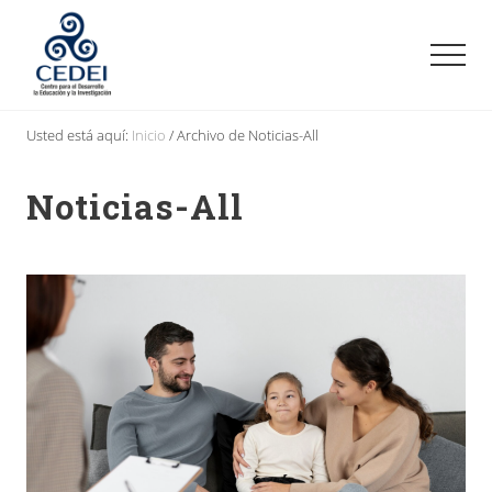
Menu
Saltar
Saltar
al
al
Men
contenido
pie
principal
de
Centro
página
para
Usted está aquí:
Inicio
/
Archivo de Noticias-All
el
Desarrollo,
Noticias-All
la
Educación
y
la
Investigación