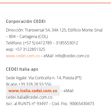
d
z
Footer
a
p
p
p
p
a
e
p
á
á
á
á
I
a
n
g
g
g
g
r
c
Corporación CEDEI
a
i
i
i
i
l
e
u
l
Dirección: Transversal 54, 34A 125, Edificio Monte Sinaí
n
n
n
n
s
d
– 804 – Cartagena (COL)
i
a
a
a
a
e
ó
s
Teléfono: (+57 5) 6412789 – 3185553012
n
a
:
wsp: +57 3122851325
r
L
r
www.cedei.com.co
– eMail: info@cedei.com.co
a
o
e
l
x
l
p
CEDEI Italia aps
o
e
i
r
n
Sede legale: Via Corticella n. 14, Pistoia (PT)
i
t
W.app +39 328 28 93 556
e
e
n
g
www.italia.cedei.com.co
– eMail:
c
r
i
cedei.italia@cedei.com.co
a
a
l
Iscr. al RUNTS n° 93497 – Cod. Fisc. 90065430473
d
e