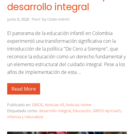
e
desarrollo integral
h
a
c
junio 9, 2026
Por
// by
Cedei-Admin
i
a
S
El panorama de la educación infantil en Colombia
o
l
experimentó una transformación significativa con la
u
introducción de la política "De Cero a Siempre", que
c
i
reconoce la educación como un derecho fundamental y
o
n
un elemento estructural del cuidado integral. Pese a los
e
años de implementación de esta …
s
C
o
m
Read More
E
p
l
a
G
r
I
Publicado en:
GIROS
,
Noticias-All
,
Noticias-Home
t
R
Etiquetado como:
desarrollo integral
,
Educación
,
GIROS Aprroach
,
i
O
d
infancia y naturaleza
S
a
A
s
p
p