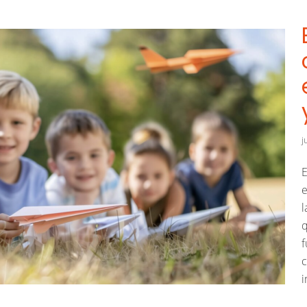
j
E
e
l
q
f
c
i