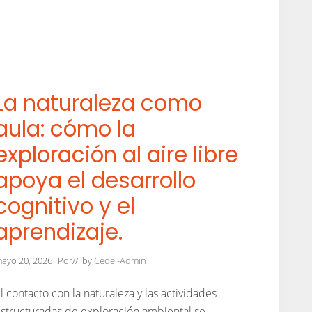
u
c
i
o
n
e
s
C
o
La naturaleza como
m
p
aula: cómo la
a
r
exploración al aire libre
t
i
apoya el desarrollo
d
a
s
cognitivo y el
aprendizaje.
ayo 20, 2026
Por
// by
Cedei-Admin
l contacto con la naturaleza y las actividades
structuradas de exploración ambiental se