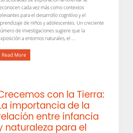
econocen cada vez más como contextos
elevantes para el desarrollo cognitivo y el
prendizaje de niños y adolescentes. Un creciente
úmero de investigaciones sugiere que la
xposición a entornos naturales, el …
Read More
L
a
n
a
t
u
r
a
Crecemos con la Tierra:
l
e
La importancia de la
z
a
relación entre infancia
c
o
m
y naturaleza para el
o
a