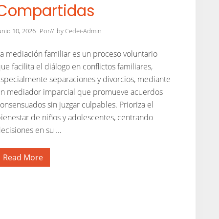
Compartidas
unio 10, 2026
Por
// by
Cedei-Admin
a mediación familiar es un proceso voluntario
ue facilita el diálogo en conflictos familiares,
specialmente separaciones y divorcios, mediante
n mediador imparcial que promueve acuerdos
onsensuados sin juzgar culpables. Prioriza el
ienestar de niños y adolescentes, centrando
ecisiones en su …
Read More
L
a
M
e
d
i
a
c