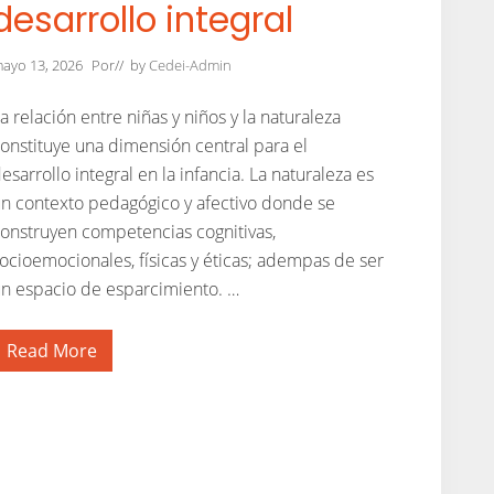
desarrollo integral
u
l
a
ayo 13, 2026
Por
// by
Cedei-Admin
:
c
ó
a relación entre niñas y niños y la naturaleza
m
o
onstituye una dimensión central para el
l
esarrollo integral en la infancia. La naturaleza es
a
e
n contexto pedagógico y afectivo donde se
x
p
onstruyen competencias cognitivas,
l
ocioemocionales, físicas y éticas; adempas de ser
o
r
n espacio de esparcimiento. …
a
c
i
Read More
ó
C
n
r
a
e
l
c
a
e
i
m
r
o
e
s
l