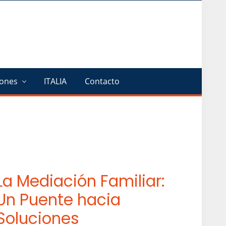
Befo
Head
iones
ITALIA
Contacto
La Mediación Familiar:
Un Puente hacia
Soluciones