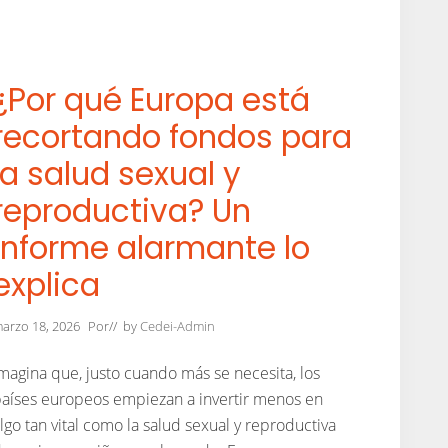
c
i
o
b
n
r
l
e
a
a
T
¿Por qué Europa está
p
i
o
e
recortando fondos para
y
r
a
r
e
la salud sexual y
a
l
:
d
L
reproductiva? Un
e
a
s
i
informe alarmante lo
a
m
r
p
r
explica
o
o
r
l
t
l
a
arzo 18, 2026
Por
// by
Cedei-Admin
o
n
c
c
o
i
magina que, justo cuando más se necesita, los
g
a
aíses europeos empiezan a invertir menos en
n
d
i
e
lgo tan vital como la salud sexual y reproductiva
t
l
i