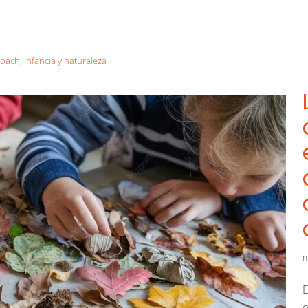
roach
,
infancia y naturaleza
m
E
e