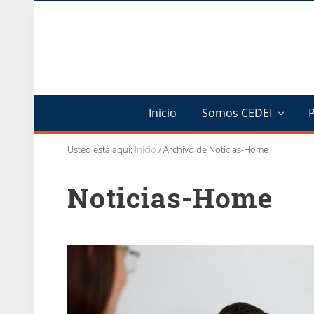
Saltar
Saltar
Saltar
a
al
al
la
contenido
pie
navegación
principal
de
principal
página
Inicio
Somos CEDEI
Usted está aquí:
Inicio
/
Archivo de Noticias-Home
Noticias-Home