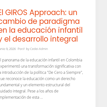
i
ó
n
El GIROS Approach: un
F
a
cambio de paradigma
m
i
en la educación infantil
l
i
y el desarrollo integral
a
r
:
U
unio 9, 2026
Por
// by
Cedei-Admin
n
P
u
l panorama de la educación infantil en Colombia
e
xperimentó una transformación significativa con
n
t
a introducción de la política "De Cero a Siempre",
e
h
ue reconoce la educación como un derecho
a
undamental y un elemento estructural del
c
i
uidado integral. Pese a los años de
a
mplementación de esta …
S
o
l