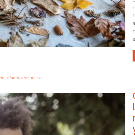
r
r
a
n
e
ión
,
infancia y naturaleza