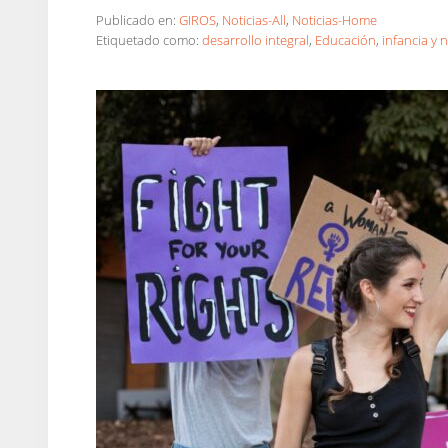
Publicado en:
GIROS
,
Noticias-All
,
Noticias-Home
Etiquetado como:
desarrollo integral
,
Educación
,
infancia y 