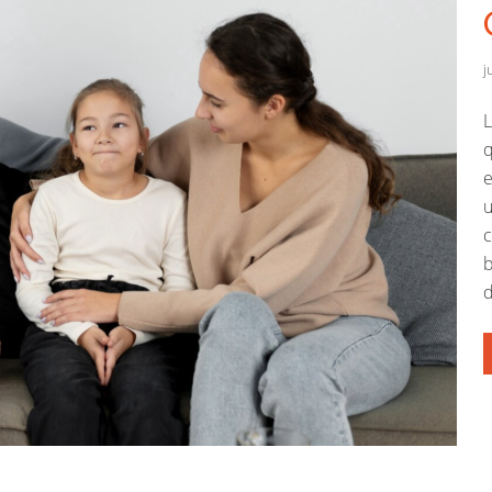
j
L
q
e
u
c
b
d