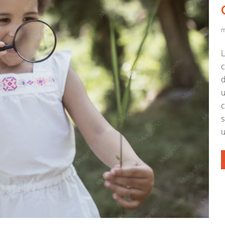
m
L
c
d
u
c
s
u