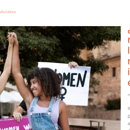
naturaleza
m
I
p
a